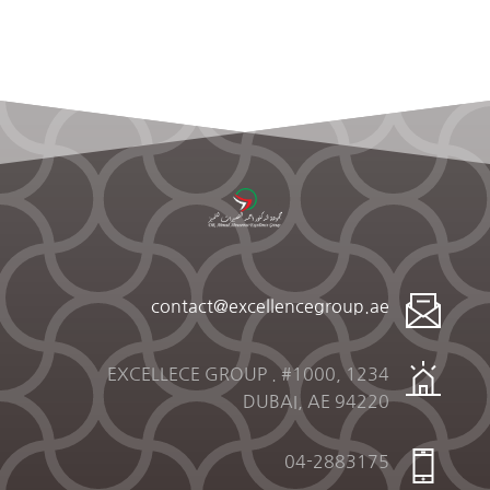
contact@excellencegroup.ae
1234 EXCELLECE GROUP . #1000,
DUBAI, AE 94220
04-2883175